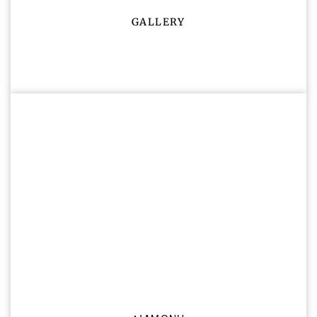
GALLERY
ΕΣΩΤΕΡΙΚΟΣ ΧΩΡΟΣ
Καθαρά & άνετα
διαμερίσματα